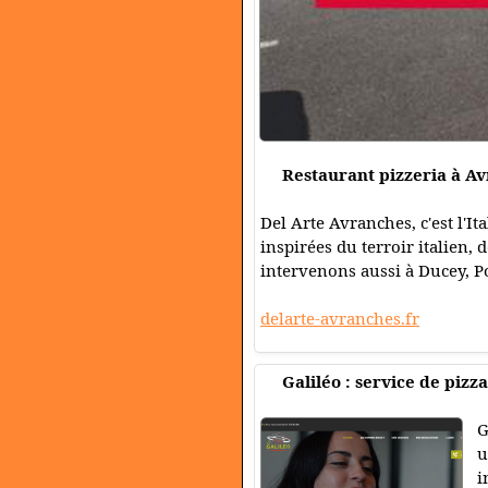
Restaurant pizzeria à A
Del Arte Avranches, c'est l'I
inspirées du terroir italien,
intervenons aussi à Ducey, P
delarte-avranches.fr
Galiléo : service de pizz
G
u
i