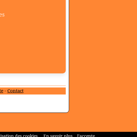
es
te
-
Contact
isation des cookies.
En savoir plus
J'accepte