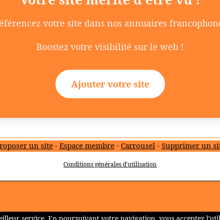
éférencez votre site dans nos annuaires francophon
Boostez votre visibilité sur le web !
Ajouter votre site
roposer un site
-
Espace membre
-
Carrousel
-
Supprimer un si
Conditions générales d'utilisation
meilleur service. En poursuivant votre navigation, vous acceptez l'util