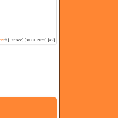
ps
:// [France] [30-01-2025]
[#2]