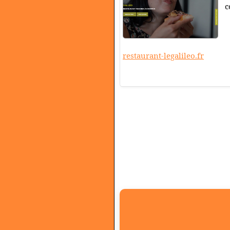
c
restaurant-legalileo.fr