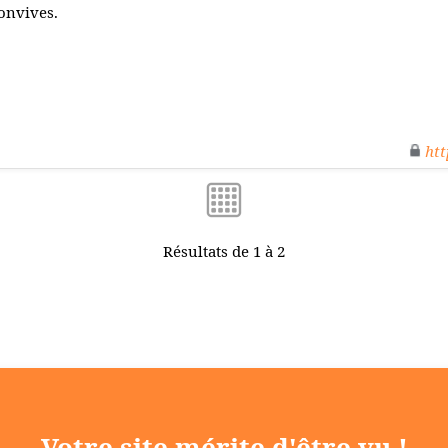
onvives.
htt
Résultats de 1 à 2
Votre site mérite d'être vu !