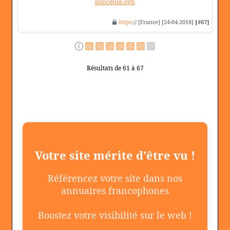
ponceuse.ovh
https
:// [France] [24-04-2018]
[#67]
Résultats de 61 à 67
Votre site mérite d'être vu !
Référencez votre site dans nos
annuaires francophones
Boostez votre visibilité sur le web !