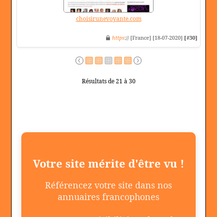
choisirunevoyante.com
https
:// [France] [18-07-2020]
[#30]
Résultats de 21 à 30
Votre site mérite d'être vu !
Référencez votre site dans nos
annuaires francophones