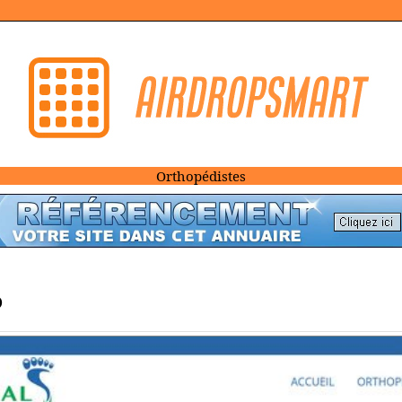
Orthopédistes
)