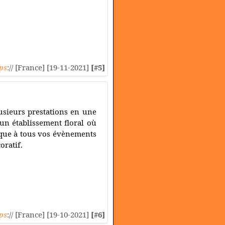
ps
:// [France] [19-11-2021]
[#5]
usieurs prestations en une
 un établissement floral où
ique à tous vos évènements
oratif.
ps
:// [France] [19-10-2021]
[#6]