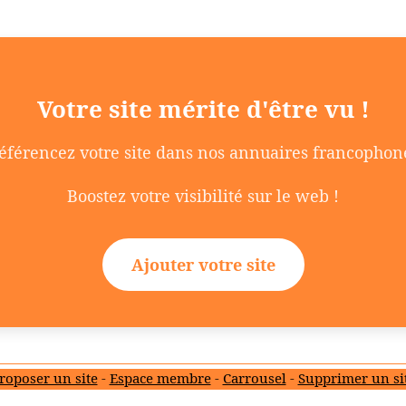
Votre site mérite d'être vu !
éférencez votre site dans nos annuaires francophon
Boostez votre visibilité sur le web !
Ajouter votre site
roposer un site
-
Espace membre
-
Carrousel
-
Supprimer un si