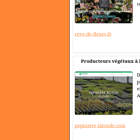
c
reve-de-fleurs.fr
Producteurs végétaux à 
D
p
e
A
pepiniere-lalonde.com