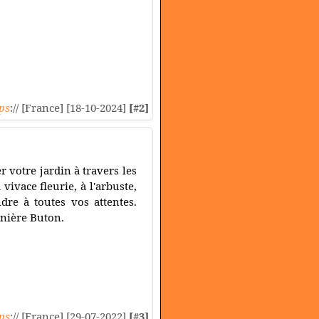
ps
:// [France] [18-10-2024]
[#2]
 votre jardin à travers les
ivace fleurie, à l'arbuste,
dre à toutes vos attentes.
inière Buton.
ps
:// [France] [29-07-2022]
[#3]