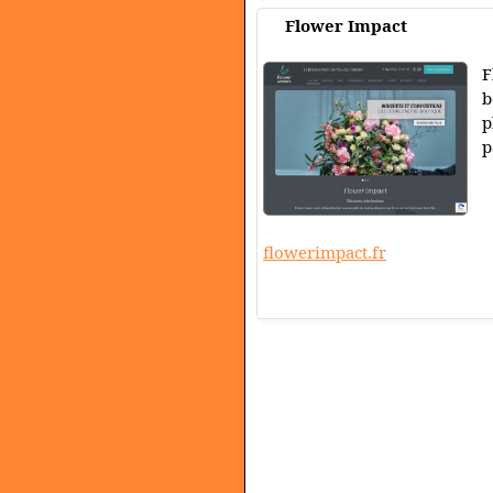
Flower Impact
F
b
p
p
flowerimpact.fr