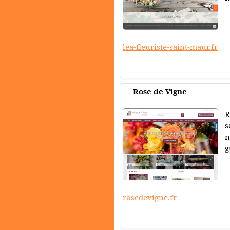
lea-fleuriste-saint-maur.fr
Rose de Vigne
R
s
n
g
rosedevigne.fr