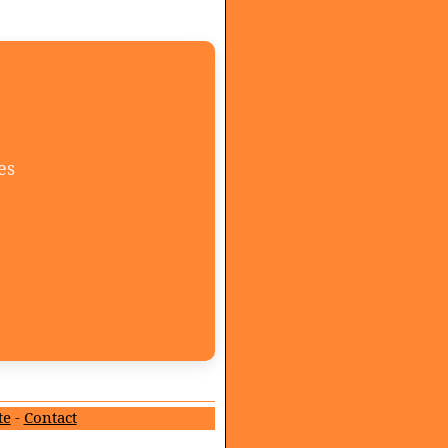
es
te
-
Contact