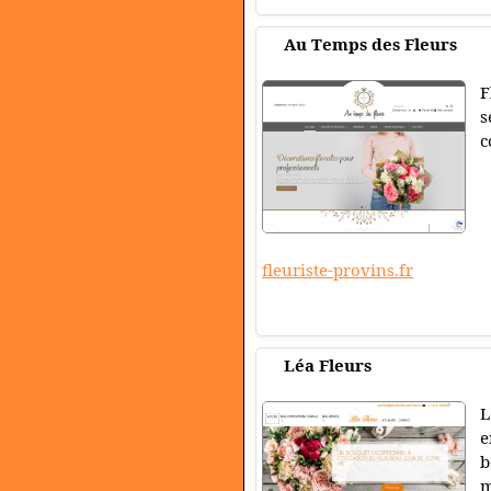
Au Temps des Fleurs
F
s
c
fleuriste-provins.fr
Léa Fleurs
L
e
b
m