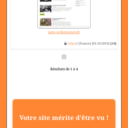
sans-ordonnance.fr
https
:// [France] [01-10-2019]
[#4]
Résultats de 1 à 4
Votre site mérite d'être vu !