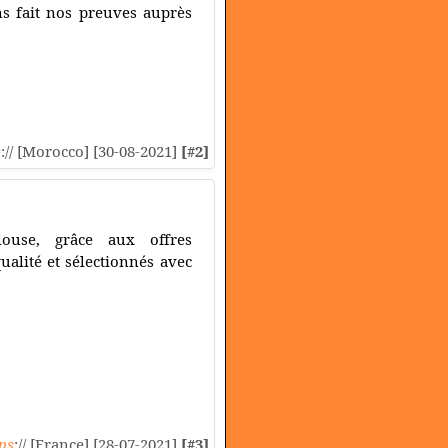
s fait nos preuves auprès
s
:// [Morocco] [30-08-2021]
[#2]
louse, grâce aux offres
alité et sélectionnés avec
ps
:// [France] [28-07-2021]
[#3]