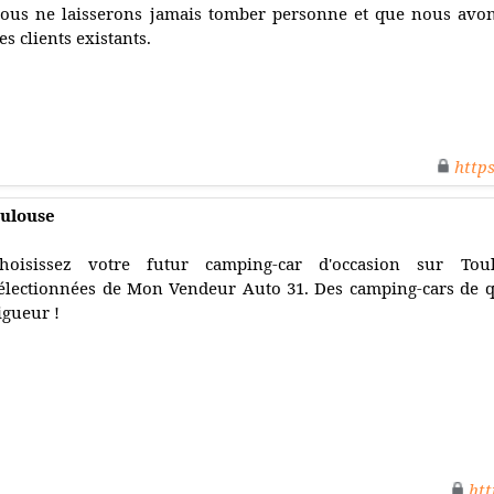
ous ne laisserons jamais tomber personne et que nous avon
es clients existants.
http
oulouse
hoisissez votre futur camping-car d'occasion sur Tou
électionnées de Mon Vendeur Auto 31. Des camping-cars de qu
igueur !
htt