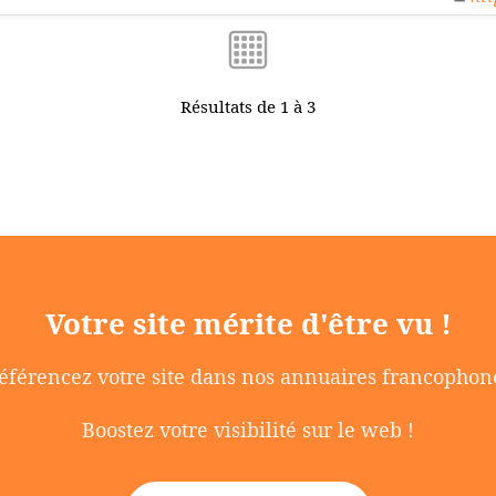
Résultats de 1 à 3
Votre site mérite d'être vu !
éférencez votre site dans nos annuaires francophon
Boostez votre visibilité sur le web !