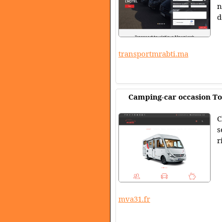
n
d
transportmrabti.ma
Camping-car occasion T
C
s
r
mva31.fr