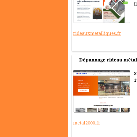
î
rideauxmetalliques.fr
Dépannage rideau métall
S
1
metal2000.fr