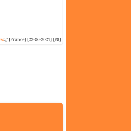
ps
:// [France] [22-06-2021]
[#5]