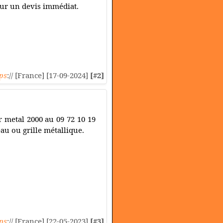
our un devis immédiat.
ps
:// [France] [17-09-2024]
[#2]
er metal 2000 au 09 72 10 19
au ou grille métallique.
ps
:// [France] [22-05-2023]
[#3]