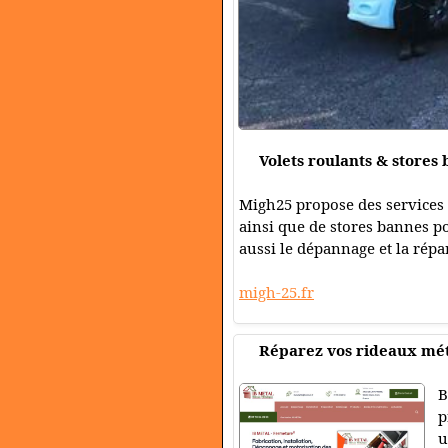
Volets roulants & stores
Migh25 propose des services c
ainsi que de stores bannes po
aussi le dépannage et la répa
migh-25.fr
Réparez vos rideaux mét
B
p
u