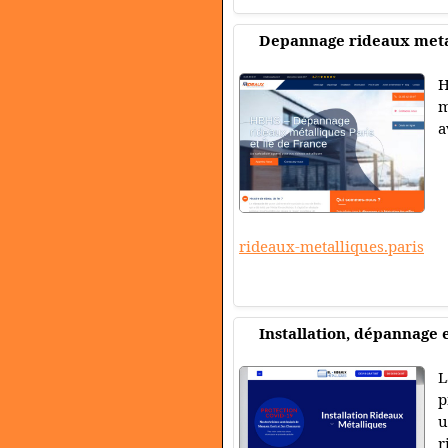
Depannage rideaux meta
H
m
a
rideaux-metalliques.paris
Installation, dépannage 
L
p
u
r